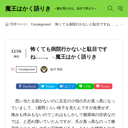
魔王はかく語りき
～脳を預けるな、自分で考えろ～
Uncategorized
怖くても病院行かないと駄目ですね……。 - 
TOPページ
怖くても病院行かないと駄目です
12/16
ね……。 - 魔王はかく語りき
2021
Uncategorized
如月 翔也
Facebook
Twitter
はてブ
LINE
Pocket
思い当たる節がないのに左足の小指の爪が真っ黒になっ
ていまして、1週間くらい様子を見たんですが改善せず、
痛みも痒みもないのでこれはもしかして糖尿病の症状なの
では、と恐れ慄いていたんですが、爪が真っ黒なのって糖