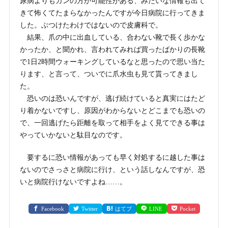
尿病よりもガンの方が可能性がある、みたいな情報も出て
きて怖くてたまらなかったんですが今日病院に行ってきま
した。ぶつけたわけではないので皮膚科で。
結果、爪の中に出血している、合わない靴で長く歩かな
かったか、と聞かれ、言われてみれば買ったばかりの長靴
で1日2時間ウォーキングしているなと思ったので思い当た
ります、と言って、ついでに爪水虫も見て貰ってきまし
た。
恐いのは恐いんですが、逃げ続けていると真実にはたど
り着かないですし、原因がわからないとどこまでも恐いの
で、一回逃げたら距離を取って相手をよく見てできる事は
やっていかないと駄目なのです。
要するに恐い情報があっても早く対処するに越した事は
ないのでさっさと病院に行け、という話しなんですが、恐
いと病院行けないですよね……。
Facebook
Twitter
はてブ
LINE
Pocket