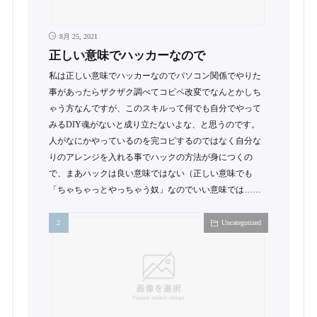
8月 25, 2021
正しい意味でハッカーなので
私は正しい意味でハッカーなのでパソコン関係でやりた
事があったらザクザク調べてコピペ改変でなんとかしち
ゃう方なんですが、このスキルって何でも自分でやって
みるDIY魂がないと成り立たないよな、と思うのです。
人がなにかやっているのを完コピするのではなく自分な
りのアレンジを入れる事でハックの方法が身につくの
で、まあハックは良い意味ではない（正しい意味でも
「ちゃちゃっとやっちゃう奴」なのでいい意味では……
Uncategorized