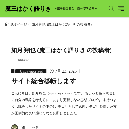
魔王はかく語りき
～脳を預けるな、自分で考えろ～
如月 翔也 (魔王はかく語りき の投稿者)
TOPページ
如月 翔也 (魔王はかく語りき の投稿者)
author
Uncategorized
7月 23, 2026
サイト統合移転します
こんにちは、如月翔也（@showya_kiss）です。 ちょっと色々統合し
て自分の戦略を考えるに、あまり更新しない思想ブログを1本持つよ
りも統合したサイトの中の1カテゴリとして思想カテゴリを置いた方
が圧倒的に良い感じだなと判断しましたた……
如月 翔也