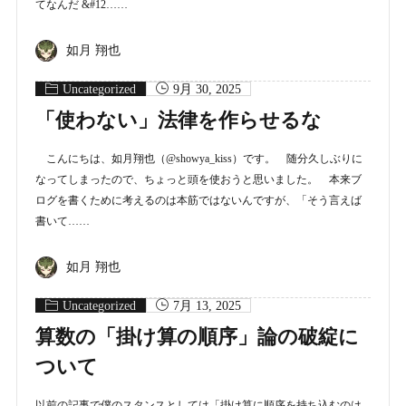
てなんだ &#12……
如月 翔也
Uncategorized
9月 30, 2025
「使わない」法律を作らせるな
こんにちは、如月翔也（@showya_kiss）です。 随分久しぶりに
なってしまったので、ちょっと頭を使おうと思いました。 本来ブ
ログを書くために考えるのは本筋ではないんですが、「そう言えば
書いて……
如月 翔也
Uncategorized
7月 13, 2025
算数の「掛け算の順序」論の破綻に
ついて
以前の記事で僕のスタンスとしては「掛け算に順序を持ち込むのは