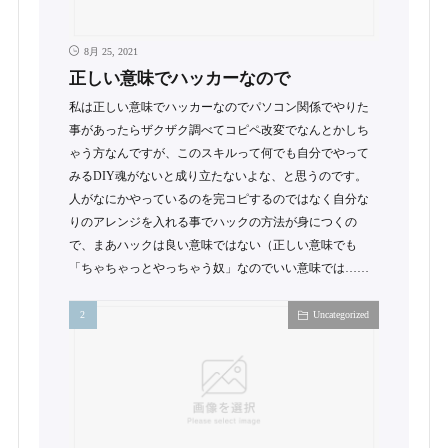
8月 25, 2021
正しい意味でハッカーなので
私は正しい意味でハッカーなのでパソコン関係でやりた
事があったらザクザク調べてコピペ改変でなんとかしち
ゃう方なんですが、このスキルって何でも自分でやって
みるDIY魂がないと成り立たないよな、と思うのです。
人がなにかやっているのを完コピするのではなく自分な
りのアレンジを入れる事でハックの方法が身につくの
で、まあハックは良い意味ではない（正しい意味でも
「ちゃちゃっとやっちゃう奴」なのでいい意味では……
Uncategorized