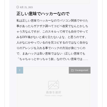
8月 25, 2021
正しい意味でハッカーなので
私は正しい意味でハッカーなのでパソコン関係でやりた
事があったらザクザク調べてコピペ改変でなんとかしち
ゃう方なんですが、このスキルって何でも自分でやって
みるDIY魂がないと成り立たないよな、と思うのです。
人がなにかやっているのを完コピするのではなく自分な
りのアレンジを入れる事でハックの方法が身につくの
で、まあハックは良い意味ではない（正しい意味でも
「ちゃちゃっとやっちゃう奴」なのでいい意味では……
Uncategorized