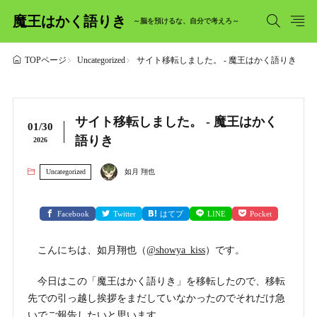
魔王はかく語りき
～脳を預けるな、自分で考えろ～
Uncategorized
サイト移転しました。 - 魔王はかく語りき
TOPページ
サイト移転しました。 - 魔王はかく
01/30
語りき
2026
Uncategorized
如月 翔也
Facebook
Twitter
はてブ
LINE
Pocket
こんにちは、如月翔也（
@showya_kiss
）です。
今日はこの「魔王はかく語りき」を移転したので、移転
先での引っ越し挨拶をまだしていなかったのでそれだけ急
いでご報告したいと思います。