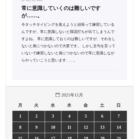
常に意識していくのは難しいです
が……。
今タッチタイピングを覚えようと頑張って練習している
んですが、常に意識しないと我流打ちが出てしまうんで
すよね。 常に意識しておくのは難しいですが、それをし
ないと身につかないので大変です。 しかし文句を言って
いないで練習しないと身につかないので常に意識しなが
らやっていこうと思います……。
2021年11月
月
火
水
木
金
土
日
1
2
3
4
5
6
7
8
9
10
11
12
13
14
15
16
17
18
19
20
21