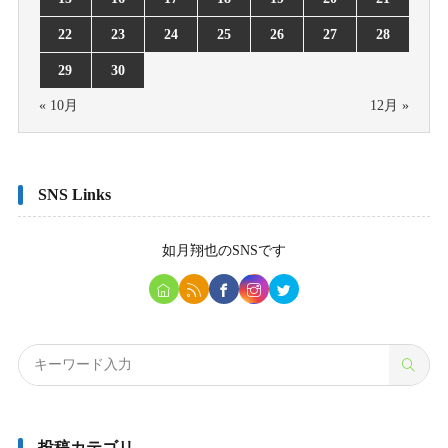
22
23
24
25
26
27
28
29
30
« 10月
12月 »
SNS Links
如月翔也
のSNSです
投稿カテゴリ