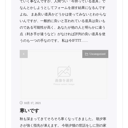
ていく事なんですが、人間つい「今持っている道具」で
なんとかしようとしてフォームを崩す結果になるんです
よね。 まあ良い道具かどうかは使ってみないとわからな
いんですが、一般的に良いと言われている道具は良いも
のである可能性が高く、あなたが他の人と明らかに違う
点（利き手が違うなど）がなければ評判の良い道具を使
うのも一つの手なのです。 私は今IFTTT……
Uncategorized
10月 17, 2021
寒いです
秋も深まってきてそろそろ寒くなってきました。 朝夕寒
さが強く指先が凍えます。 今朝夕猫の世話をしに別の家