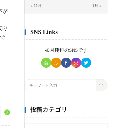
« 11月
1月 »
下が
。
切り
SNS Links
でそ
如月翔也
のSNSです
投稿カテゴリ