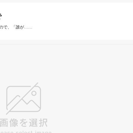
で
ので、「誰が……