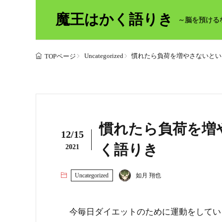
魔王はかく語りき
～脳を預ける
Uncategorized
慣れたら負荷を増やさないといけ
TOPページ
慣れたら負荷を増や
12/15
く語りき
2021
Uncategorized
如月 翔也
今毎日ダイエットのために運動をしてい