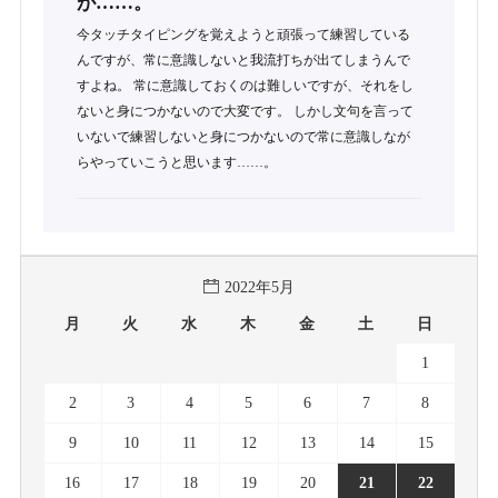
が……。
今タッチタイピングを覚えようと頑張って練習している
んですが、常に意識しないと我流打ちが出てしまうんで
すよね。 常に意識しておくのは難しいですが、それをし
ないと身につかないので大変です。 しかし文句を言って
いないで練習しないと身につかないので常に意識しなが
らやっていこうと思います……。
2022年5月
月
火
水
木
金
土
日
1
2
3
4
5
6
7
8
9
10
11
12
13
14
15
16
17
18
19
20
21
22