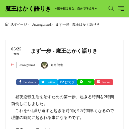
魔王はかく語りき
～脳を預けるな、自分で考えろ～
Uncategorized
まず一歩 - 魔王はかく語りき
TOPページ
05/25
まず一歩 - 魔王はかく語りき
2022
Uncategorized
如月 翔也
Facebook
Twitter
はてブ
LINE
Pocket
昼夜逆転生活を治すための第一歩、起きる時間を2時間
前倒しにしました。
これを6回繰り返すと起きる時間が12時間早くなるので
理想の時間に起きれる事になるのです。