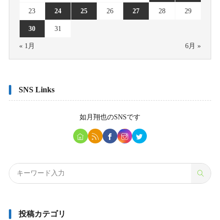
23
24
25
26
27
28
29
30
31
« 1月
6月 »
SNS Links
如月翔也
のSNSです
投稿カテゴリ