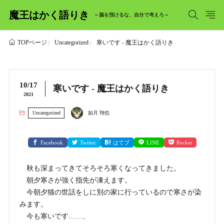
魔王はかく語りき
～脳を預けるな、自分で考えろ～
Uncategorized
寒いです - 魔王はかく語りき
TOPページ
10/17
寒いです - 魔王はかく語りき
2021
Uncategorized
如月 翔也
Facebook
Twitter
はてブ
LINE
Pocket
秋も深まってきてそろそろ寒くなってきました。
朝夕寒さが強く指先が凍えます。
今朝夕猫の世話をしに別の家に行っているので寒さが染
みます。
今も寒いです……、