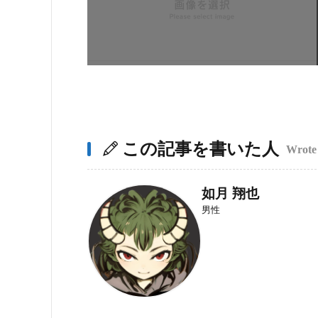
この記事を書いた人
Wrote 
如月 翔也
男性