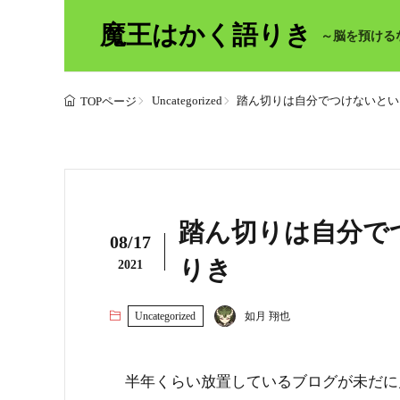
魔王はかく語りき
～脳を預ける
Uncategorized
踏ん切りは自分でつけないといけ
TOPページ
踏ん切りは自分でつ
08/17
りき
2021
Uncategorized
如月 翔也
半年くらい放置しているブログが未だに月