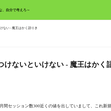
な、自分で考えろ～
ない - 魔王はかく語りき
けないといけない - 魔王はかく
間セッション数300近くの値を出していまして、これ新