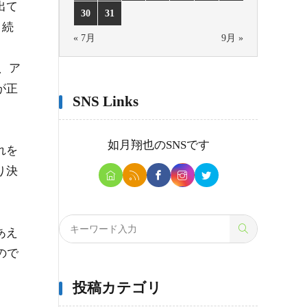
出て
30
31
り続
« 7月
9月 »
、ア
が正
SNS Links
如月翔也
のSNSです
れを
り決
あえ
ので
投稿カテゴリ