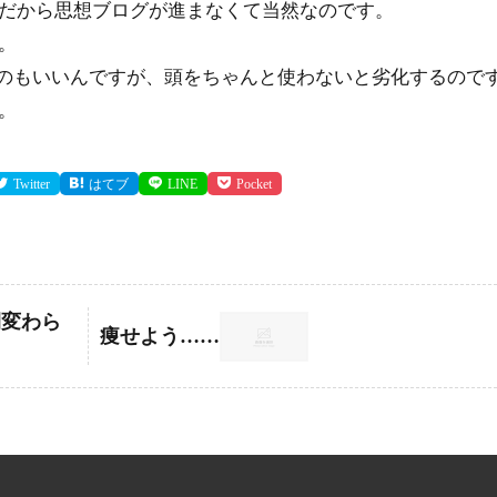
だから思想ブログが進まなくて当然なのです。
。
て喜ぶのもいいんですが、頭をちゃんと使わないと劣化するので
。
Twitter
はてブ
LINE
Pocket
間変わら
痩せよう……