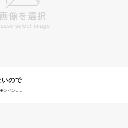
ないので
とモンハン……