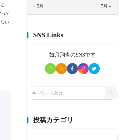
うと、
« 5月
7月 »
なって
ゃない
SNS Links
如月翔也
のSNSです
投稿カテゴリ