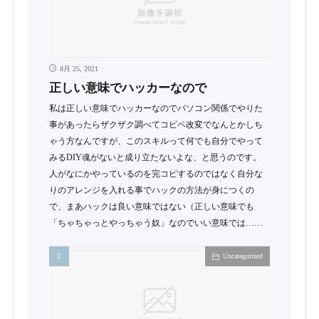
8月 25, 2021
正しい意味でハッカーなので
私は正しい意味でハッカーなのでパソコン関係でやりた
事があったらザクザク調べてコピペ改変でなんとかしち
ゃう方なんですが、このスキルって何でも自分でやって
みるDIY魂がないと成り立たないよな、と思うのです。
人がなにかやっているのを完コピするのではなく自分な
りのアレンジを入れる事でハックの方法が身につくの
で、まあハックは良い意味ではない（正しい意味でも
「ちゃちゃっとやっちゃう奴」なのでいい意味では……
Uncategorized