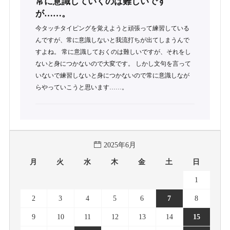
常に意識していくのは難しいです
が……。
今タッチタイピングを覚えようと頑張って練習している
んですが、常に意識しないと我流打ちが出てしまうんで
すよね。 常に意識しておくのは難しいですが、それをし
ないと身につかないので大変です。 しかし文句を言って
いないで練習しないと身につかないので常に意識しなが
らやっていこうと思います……。
2025年6月
月
火
水
木
金
土
日
1
2
3
4
5
6
7
8
9
10
11
12
13
14
15