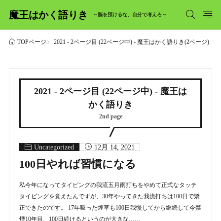
魔王はかく語りき
～脳を預けるな、自分で考えろ～
2021 - 2ページ目 (22ページ中) - 魔王はかく語りき(2ページ)
TOPページ
2021 - 2ページ目 (22ページ中) - 魔王は
かく語りき
2nd page
Uncategorized
12月 14, 2021
100日やれば習慣になる
私今年になってタイピングの我流五月雨打ちをやめて正式なタッチ
タイピングを覚えたんですが、30年やってきた我流打ちは100日で矯
正できたのです。 17年吸った煙草も100日我慢してから継続して今禁
煙10年目、100日続けるというのが大きな……