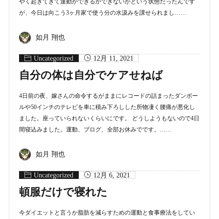
やく起きてきて運動ができるかできないかという状態だったんです
が、今日は向こう3ヶ月家で使う分の水汲みを課せられまし……
如月 翔也
Uncategorized
12月 11, 2021
自分の体は自分でケアせねば
4日前の夜、嫁さんの命令するがままにレコードの詰まったダンボー
ルや50インチのテレビを車に積み下ろしした所物凄く腰痛が悪化し
ました。座っていられないくらいにです。 どうしようもないので4日
間寝込みました。運動、ブログ、全部お休みでです。……
如月 翔也
Uncategorized
12月 6, 2021
頓服だけで寝れた
今ダイエットと言うか脂肪を減らすための運動と食事療法をしてい