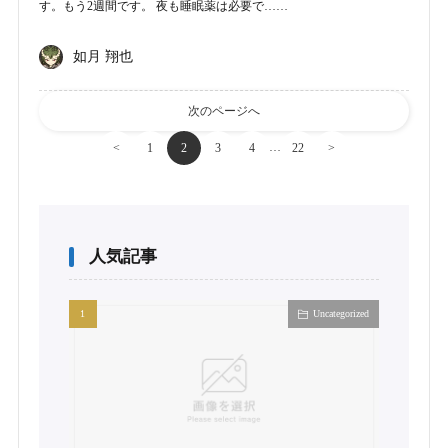
す。もう2週間です。 夜も睡眠薬は必要で……
如月 翔也
次のページへ
…
<
1
2
3
4
22
>
人気記事
Uncategorized